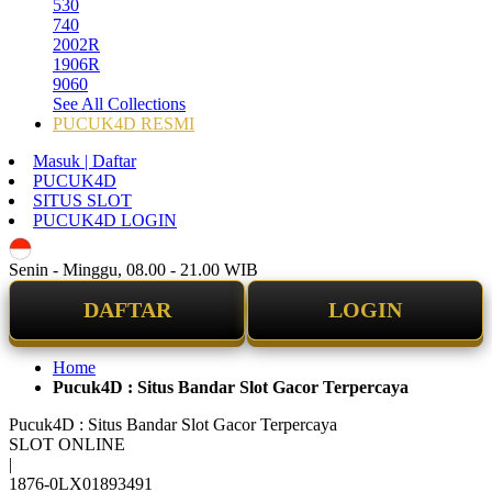
530
740
2002R
1906R
9060
See All Collections
PUCUK4D RESMI
Masuk | Daftar
PUCUK4D
SITUS SLOT
PUCUK4D LOGIN
ID
Senin - Minggu, 08.00 - 21.00 WIB
DAFTAR
LOGIN
Home
Pucuk4D : Situs Bandar Slot Gacor Terpercaya
Pucuk4D : Situs Bandar Slot Gacor Terpercaya
SLOT ONLINE
|
1876-0LX01893491