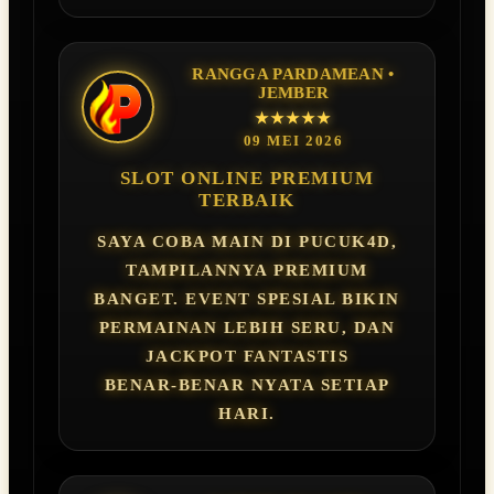
RANGGA PARDAMEAN •
JEMBER
★★★★★
09 MEI 2026
SLOT ONLINE PREMIUM
TERBAIK
SAYA COBA MAIN DI PUCUK4D,
TAMPILANNYA PREMIUM
BANGET. EVENT SPESIAL BIKIN
PERMAINAN LEBIH SERU, DAN
JACKPOT FANTASTIS
BENAR‑BENAR NYATA SETIAP
HARI.