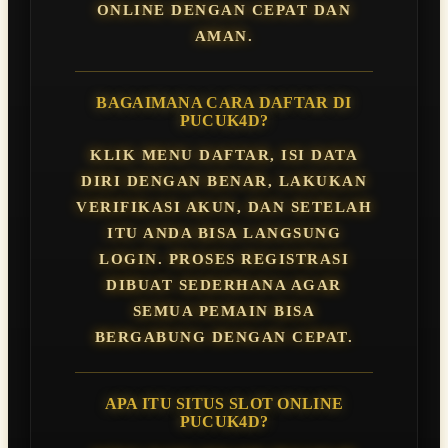
ONLINE DENGAN CEPAT DAN
AMAN.
BAGAIMANA CARA DAFTAR DI
PUCUK4D?
KLIK MENU DAFTAR, ISI DATA
DIRI DENGAN BENAR, LAKUKAN
VERIFIKASI AKUN, DAN SETELAH
ITU ANDA BISA LANGSUNG
LOGIN. PROSES REGISTRASI
DIBUAT SEDERHANA AGAR
SEMUA PEMAIN BISA
BERGABUNG DENGAN CEPAT.
APA ITU SITUS SLOT ONLINE
PUCUK4D?