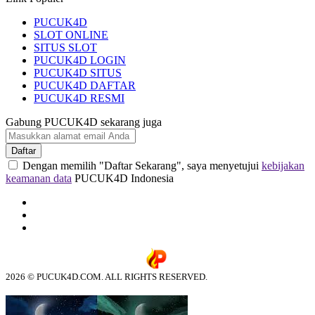
PUCUK4D
SLOT ONLINE
SITUS SLOT
PUCUK4D LOGIN
PUCUK4D SITUS
PUCUK4D DAFTAR
PUCUK4D RESMI
Gabung PUCUK4D sekarang juga
Daftar
Dengan memilih "Daftar Sekarang", saya menyetujui
kebijakan
keamanan data
PUCUK4D Indonesia
2026 © PUCUK4D.COM. ALL RIGHTS RESERVED.
© tebuishere