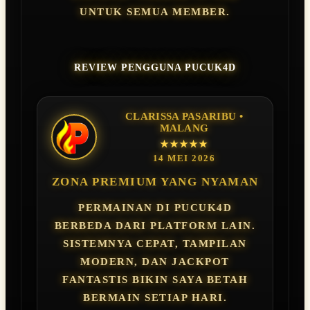
UNTUK SEMUA MEMBER.
REVIEW PENGGUNA PUCUK4D
CLARISSA PASARIBU •
MALANG
★★★★★
14 MEI 2026
ZONA PREMIUM YANG NYAMAN
PERMAINAN DI PUCUK4D
BERBEDA DARI PLATFORM LAIN.
SISTEMNYA CEPAT, TAMPILAN
MODERN, DAN JACKPOT
FANTASTIS BIKIN SAYA BETAH
BERMAIN SETIAP HARI.