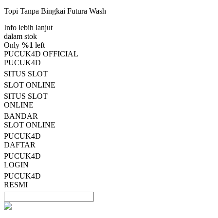
5
Topi Tanpa Bingkai Futura Wash
bintang,
nilai
Info lebih lanjut
rating
rata-
dalam stok
rata.
Only
%1
left
Read
PUCUK4D OFFICIAL
13
PUCUK4D
Reviews.
SITUS SLOT
Tautan
halaman
SLOT ONLINE
yang
SITUS SLOT
sama.
ONLINE
BANDAR
SLOT ONLINE
PUCUK4D
DAFTAR
PUCUK4D
LOGIN
PUCUK4D
RESMI