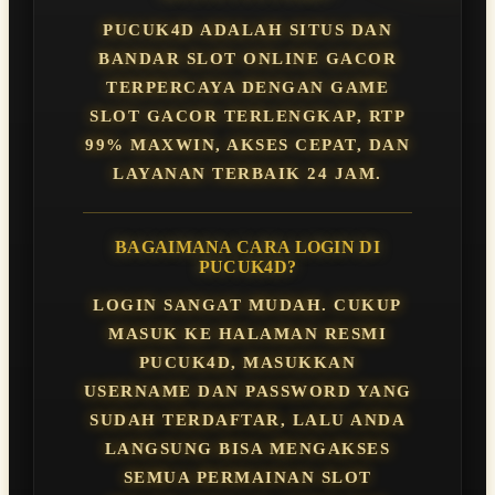
PUCUK4D ADALAH SITUS DAN
BANDAR SLOT ONLINE GACOR
TERPERCAYA DENGAN GAME
SLOT GACOR TERLENGKAP, RTP
99% MAXWIN, AKSES CEPAT, DAN
LAYANAN TERBAIK 24 JAM.
BAGAIMANA CARA LOGIN DI
PUCUK4D?
LOGIN SANGAT MUDAH. CUKUP
MASUK KE HALAMAN RESMI
PUCUK4D, MASUKKAN
USERNAME DAN PASSWORD YANG
SUDAH TERDAFTAR, LALU ANDA
LANGSUNG BISA MENGAKSES
SEMUA PERMAINAN SLOT