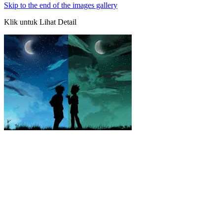
Skip to the end of the images gallery
Klik untuk Lihat Detail