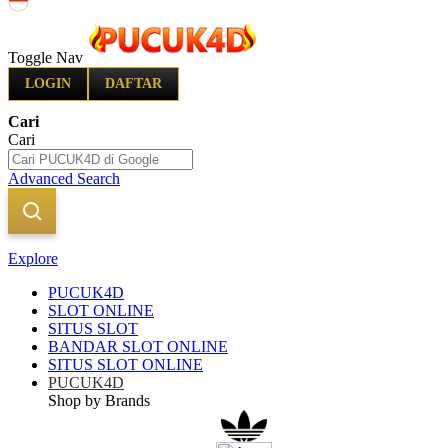
Indonesia
Toggle Nav
LOGIN
DAFTAR
Cari
Cari
Advanced Search
Explore
PUCUK4D
SLOT ONLINE
SITUS SLOT
BANDAR SLOT ONLINE
SITUS SLOT ONLINE
PUCUK4D
Shop by Brands