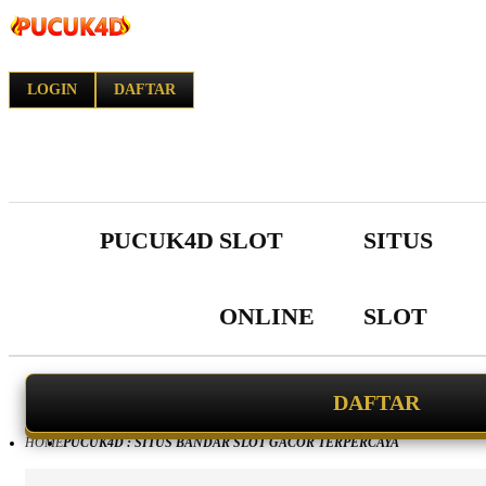
LOGIN
DAFTAR
PUCUK4D
SLOT
SITUS
ONLINE
SLOT
DAFTAR
HOME
PUCUK4D : SITUS BANDAR SLOT GACOR TERPERCAYA