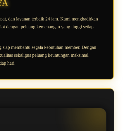
YA
epat, dan layanan terbaik 24 jam. Kami menghadirkan
slot dengan peluang kemenangan yang tinggi setiap
ng siap membantu segala kebutuhan member. Dengan
kualitas sekaligus peluang keuntungan maksimal.
iap hari.