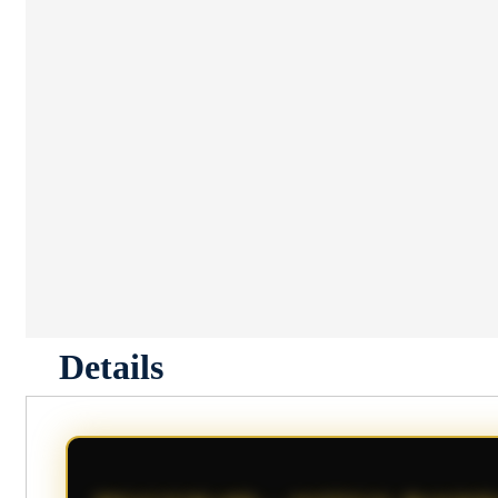
Details