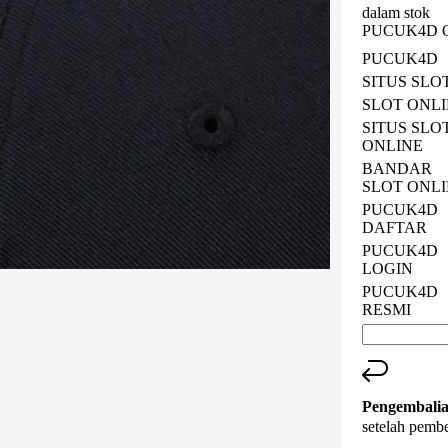
rata.
dalam stok
Read
PUCUK4D O
13
Reviews.
PUCUK4D
Tautan
SITUS SLO
halaman
yang
SLOT ONL
sama.
SITUS SLO
ONLINE
BANDAR
SLOT ONL
PUCUK4D
DAFTAR
PUCUK4D
LOGIN
PUCUK4D
RESMI
Pengembalia
setelah pembe