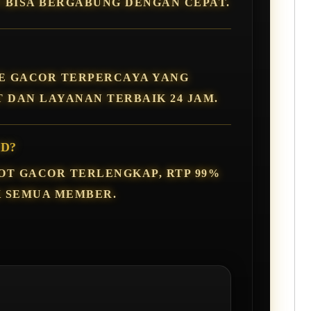
 BISA BERGABUNG DENGAN CEPAT.
NE GACOR TERPERCAYA YANG
 DAN LAYANAN TERBAIK 24 JAM.
D?
T GACOR TERLENGKAP, RTP 99%
K SEMUA MEMBER.