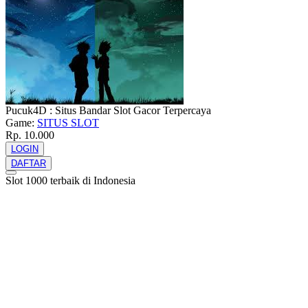
Pucuk4D : Situs Bandar Slot Gacor Terpercaya
Game:
SITUS SLOT
Rp. 10.000
LOGIN
DAFTAR
Slot 1000 terbaik di Indonesia