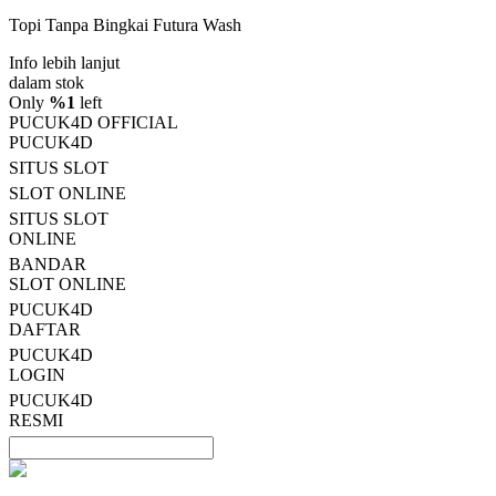
5
Topi Tanpa Bingkai Futura Wash
bintang,
nilai
Info lebih lanjut
rating
rata-
dalam stok
rata.
Only
%1
left
Read
PUCUK4D OFFICIAL
13
PUCUK4D
Reviews.
SITUS SLOT
Tautan
halaman
SLOT ONLINE
yang
SITUS SLOT
sama.
ONLINE
BANDAR
SLOT ONLINE
PUCUK4D
DAFTAR
PUCUK4D
LOGIN
PUCUK4D
RESMI