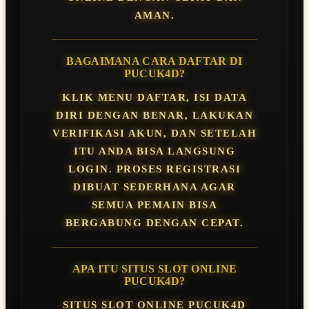
AMAN.
BAGAIMANA CARA DAFTAR DI
PUCUK4D?
KLIK MENU DAFTAR, ISI DATA
DIRI DENGAN BENAR, LAKUKAN
VERIFIKASI AKUN, DAN SETELAH
ITU ANDA BISA LANGSUNG
LOGIN. PROSES REGISTRASI
DIBUAT SEDERHANA AGAR
SEMUA PEMAIN BISA
BERGABUNG DENGAN CEPAT.
APA ITU SITUS SLOT ONLINE
PUCUK4D?
SITUS SLOT ONLINE PUCUK4D