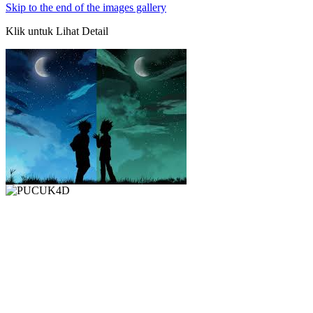
Skip to the end of the images gallery
Klik untuk Lihat Detail