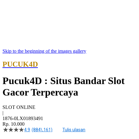
Skip to the beginning of the images gallery
PUCUK4D
Pucuk4D : Situs Bandar Slot
Gacor Terpercaya
SLOT ONLINE
|
1876-0LX01893491
Rp. 10.000
4.9
(884\.161)
Tulis ulasan
4.5
dari