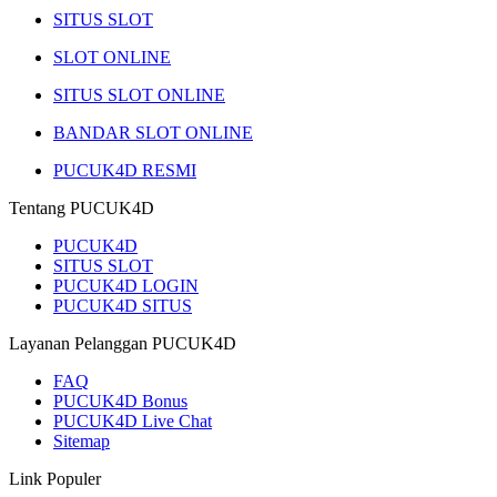
SITUS SLOT
SLOT ONLINE
SITUS SLOT ONLINE
BANDAR SLOT ONLINE
PUCUK4D RESMI
Tentang PUCUK4D
PUCUK4D
SITUS SLOT
PUCUK4D LOGIN
PUCUK4D SITUS
Layanan Pelanggan PUCUK4D
FAQ
PUCUK4D Bonus
PUCUK4D Live Chat
Sitemap
Link Populer