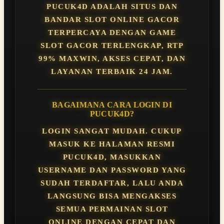
PUCUK4D ADALAH SITUS DAN
BANDAR SLOT ONLINE GACOR
TERPERCAYA DENGAN GAME
SLOT GACOR TERLENGKAP, RTP
99% MAXWIN, AKSES CEPAT, DAN
LAYANAN TERBAIK 24 JAM.
BAGAIMANA CARA LOGIN DI
PUCUK4D?
LOGIN SANGAT MUDAH. CUKUP
MASUK KE HALAMAN RESMI
PUCUK4D, MASUKKAN
USERNAME DAN PASSWORD YANG
SUDAH TERDAFTAR, LALU ANDA
LANGSUNG BISA MENGAKSES
SEMUA PERMAINAN SLOT
ONLINE DENGAN CEPAT DAN