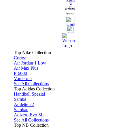
Top Nike Collection
Cortez
Air Jordan 1 Low
Air Max Plus
P-6000
Vomero 5
See All Collections
Top Adidas Collection
Handball Spezial
Samba
Adilette 22
Sambae
Adizero Evo SL
See All Collections
Top NB Collection